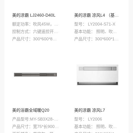
美的凉霸 LJ2460-D40L
美的凉霸 凉风L4 （基础款大凉霸）
额定功率：吹风45W，换气24W
型号： LY2004-S71-X
控制方式：六键遥控开关（白色，灰色）
基本功能： 照明、吹风、换气、调速、摆风
产品尺寸：300*600*87mm（箱体），900*100mm（面板）
产品尺寸：300*600*105（箱体）mm
安装方式：集成吊顶/嵌入式
夹层高度：≥150mm
美的浴霸全域暖Q20
美的凉霸 凉风L7
产品型号:MY-SB3X28-Q20W
型号： LY2006
产品尺寸：宽75*长900mm
基本功能： 照明、吹风、换气、调速、摆风、异味感应、APP控制