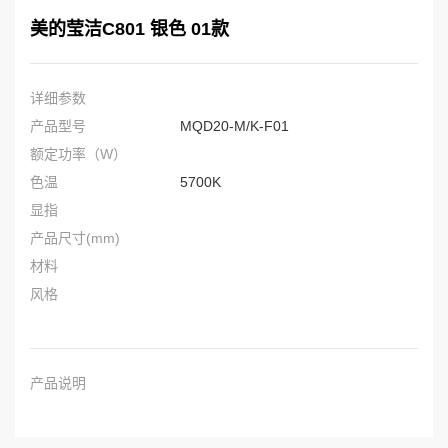
美的莹洁C801 银色 01款
详细参数
产品型号
MQD20-M/K-F01
额定功率（W）
色温
5700K
显指
产品尺寸(mm)
材料
风格
产品说明