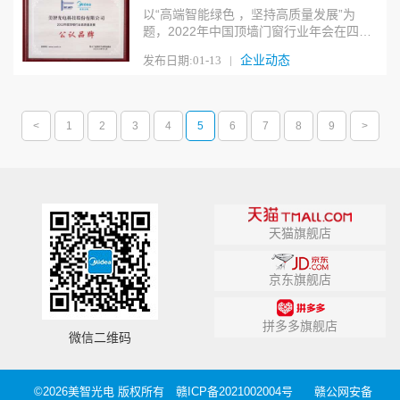
以“高端智能绿色 ，坚持高质量发展”为
题，2022年中国顶墙门窗行业年会在四川
蓬溪采用“线上+线下”结合的形式盛大召
企业动态
发布日期:01-13 |
开。美智光电斩获“2022年顶墙行业高质量
发展公认品牌”称号。
<
1
2
3
4
5
6
7
8
9
>
天猫旗舰店
京东旗舰店
拼多多旗舰店
微信二维码
©2026美智光电 版权所有
赣ICP备2021002004号
赣公网安备