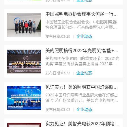
黑科技，通过智能照
中国照明电器协会理事长何烨一行到访美智光电，共探行业高质量发展
中国轻工业联合会副会长、中国照明电器
协会理事长何烨一行亲临美智光电考察指
导。
企业动态
发布日期:03-29 |
美的照明摘得2022年光明奖“智能+工程”照明品牌双TOP10！
美的照明在业界瞩目的重要环节：2022“光
明奖”年度品牌颁奖盛典上摘得 2022年中
国照明灯饰行业“智能照明品牌TOP10”及
企业动态
发布日期:03-22 |
“工程照明品牌TOP10”荣誉。
见证实力！美的照明获中国灯饰照明行业十大智能家居品牌
2022中国灯饰照明行业品牌大会在灯都古
镇·华艺广场隆重召开。美智光电的照明团
队在行业专家学者及媒体权威代表共同见
企业动态
发布日期:03-02 |
证下，荣获“中国灯饰照明行业十大智能家
居品牌奖”。
实力见证！美智光电获2022年顶墙行业高质量发展“公认品牌