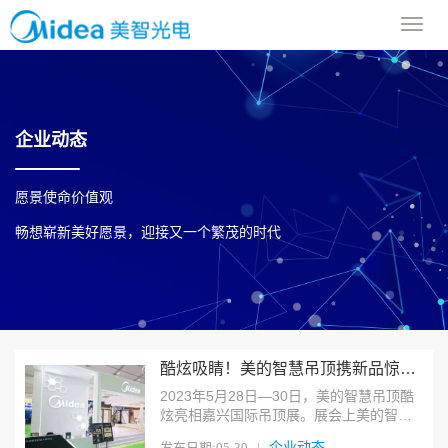
导
航
菜
单
企业动态
愿景使命价值观
畅想崭新美好愿景，迎接又一个繁茂的时代
酷炫吸睛！美的智慧吊顶携新品惊艳嘉兴国际吊顶展
2023年5月28日—30日，美的智慧吊顶酷
炫亮相嘉兴国际吊顶展。展会上美的智慧
吊顶以“智轻感，致生活”的主题，解码产品
企业动态
发布日期:05-30 |