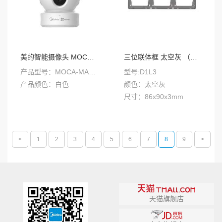
美的智能摄像头 MOCA-MA012-RZ
三位联体框 太空灰 （可选配）D1
产品型号：MOCA-MA012-RZ
型号:D1L3
产品颜色：白色
颜色：太空灰
尺寸：86x90x3mm
<
1
2
3
4
5
6
7
8
9
>
天猫旗舰店